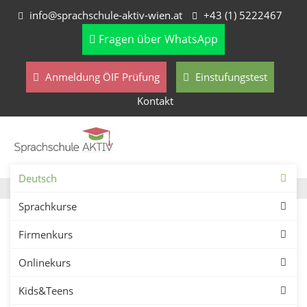
info@sprachschule-aktiv-wien.at
+43 (1) 5222467
Fragen über WhatsApp
Anmeldung ÖIF Prüfung
Einstufungstest
Kontakt
Deutsch
Sprachkurse
Blog über Deutsch-
Firmenkurs
Onlinekurs
Übungen, Fremdsprachen
Kids&Teens