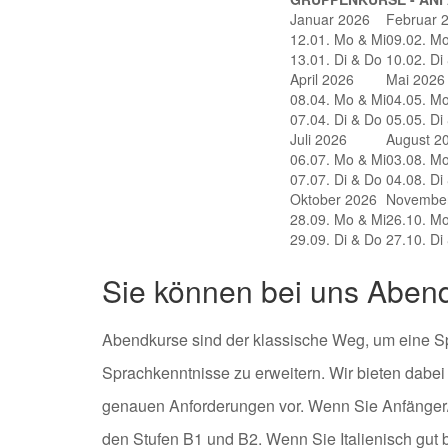
Jetzt anmelden
Januar 2026
Februar 
12.01. Mo & Mi
09.02. Mo
13.01. Di & Do
10.02. Di
April 2026
Mai 2026
08.04. Mo & Mi
04.05. Mo
07.04. Di & Do
05.05. Di
Juli 2026
August 2
06.07. Mo & Mi
03.08. Mo
07.07. Di & Do
04.08. Di
Oktober 2026
Novembe
28.09. Mo & Mi
26.10. Mo
29.09. Di & Do
27.10. Di
Sie können bei uns Abend
Abendkurse sind der klassische Weg, um eine Spr
Sprachkenntnisse zu erweitern. Wir bieten dabe
genauen Anforderungen vor. Wenn Sie Anfänger/in
den Stufen B1 und B2. Wenn Sie Italienisch gut 