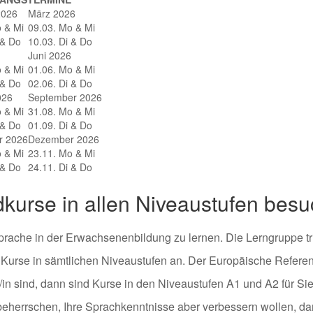
2026
März 2026
 & Mi
09.03. Mo & Mi
 & Do
10.03. Di & Do
Juni 2026
 & Mi
01.06. Mo & Mi
 & Do
02.06. Di & Do
026
September 2026
 & Mi
31.08. Mo & Mi
 & Do
01.09. Di & Do
r 2026
Dezember 2026
 & Mi
23.11. Mo & Mi
 & Do
24.11. Di & Do
kurse in allen Niveaustufen bes
ache in der Erwachsenenbildung zu lernen. Die Lerngruppe trif
i Kurse in sämtlichen Niveaustufen an. Der Europäische Refer
 sind, dann sind Kurse in den Niveaustufen A1 und A2 für Sie
beherrschen, Ihre Sprachkenntnisse aber verbessern wollen, dan