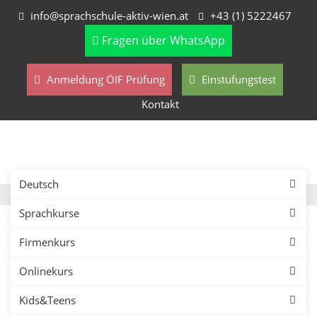
info@sprachschule-aktiv-wien.at
+43 (1) 5222467
Fragen über WhatsApp
Anmeldung ÖIF Prüfung
Einstufungstest
Kontakt
Deutsch
Sprachkurse
Firmenkurs
Onlinekurs
Georgisch lernen in Wien:
Kids&Teens