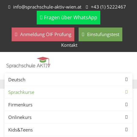
info@sprachschule-aktiv-wien.at
+43 (1) 5222467
Fragen über WhatsApp
Anmeldung ÖIF Prüfung
Einstufungstest
Kontakt
Deutsch
Sprachkurse
Firmenkurs
Koreanisch lernen in Wien
Onlinekurs
– Sprachschule für
Kids&Teens