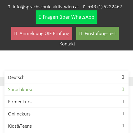
info@sprachschule-aktiv-wien.at
+43 (1) 5222467
Fragen über WhatsApp
Anmeldung ÖIF Prüfung
Einstufungstest
Kontakt
Deutsch
Sprachkurse
Firmenkurs
Onlinekurs
Englisch-Abendkurse in
Kids&Teens