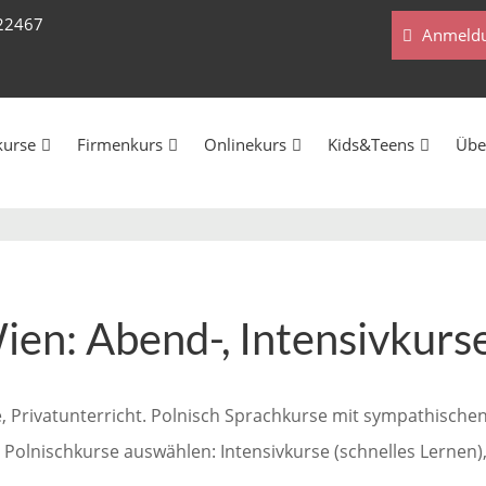
222467
Anmeldu
kurse
Firmenkurs
Onlinekurs
Kids&Teens
Übe
ien: Abend-, Intensivkurse
e, Privatunterricht. Polnisch Sprachkurse mit sympathische
olnischkurse auswählen: Intensivkurse (schnelles Lernen), P