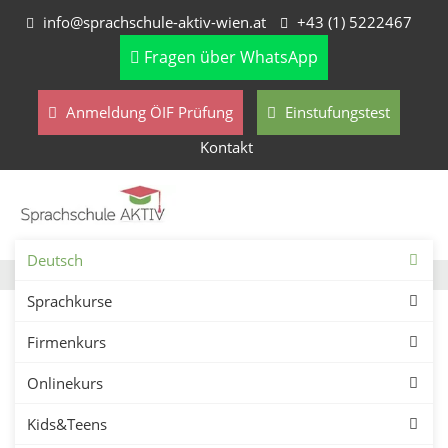
info@sprachschule-aktiv-wien.at
+43 (1) 5222467
Fragen über WhatsApp
Anmeldung ÖIF Prüfung
Einstufungstest
Kontakt
Deutsch
Sprachkurse
Firmenkurs
Onlinekurs
Deutsch-Intensivkurse in
Kids&Teens