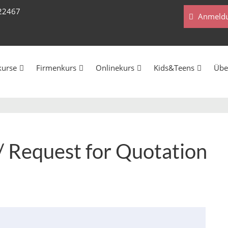
222467
Anmeldu
kurse
Firmenkurs
Onlinekurs
Kids&Teens
Übe
/ Request for Quotation