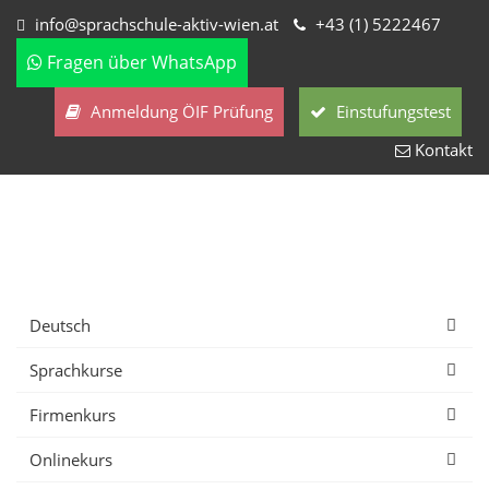
info@sprachschule-aktiv-wien.at
+43 (1) 5222467
Fragen über WhatsApp
Anmeldung ÖIF Prüfung
Einstufungstest
Kontakt
Deutsch
Sprachkurse
Firmenkurs
Onlinekurs