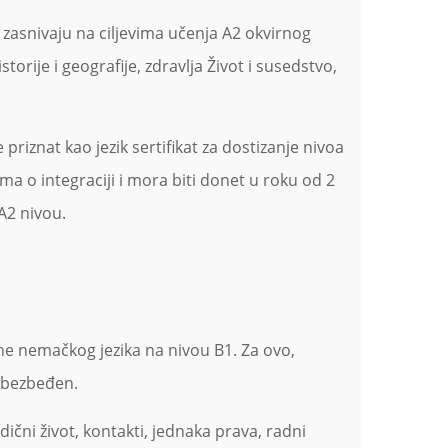
 zasnivaju na ciljevima učenja A2 okvirnog
orije i geografije, zdravlja Život i susedstvo,
priznat kao jezik sertifikat za dostizanje nivoa
a o integraciji i mora biti donet u roku od 2
A2 nivou.
ine nemačkog jezika na nivou B1. Za ovo,
 obezbeđen.
čni život, kontakti, jednaka prava, radni