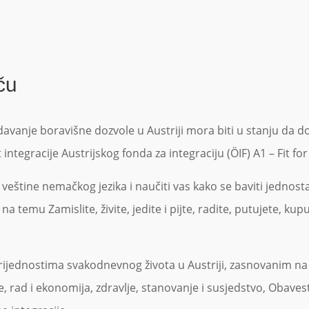
ču
davanje boravišne dozvole u ​​Austriji mora biti u stanju da 
integracije Austrijskog fonda za integraciju (ÖIF) A1 – Fit for
štine nemačkog jezika i naučiti vas kako se baviti jednos
 na temu Zamislite, živite, jedite i pijte, radite, putujete, k
ijednostima svakodnevnog života u Austriji, zasnovanim na 
 rad i ekonomija, zdravlje, stanovanje i susjedstvo, Obavesti