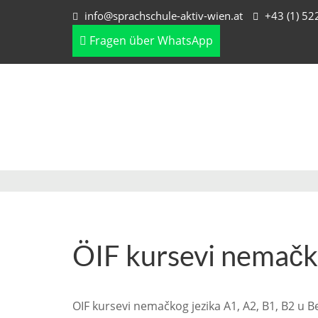
info@sprachschule-aktiv-wien.at
+43 (1) 5
Fragen über WhatsApp
ÖIF kursevi nemačko
OIF kursevi nemačkog jezika A1, A2, B1, B2 u B