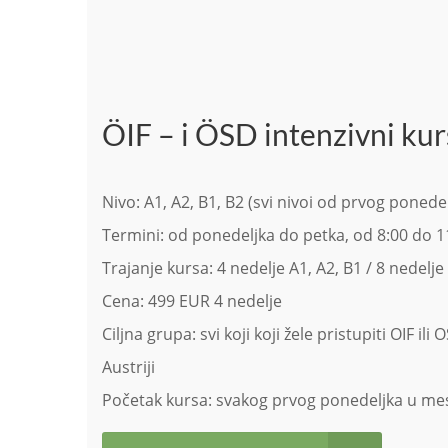
ÖIF – i ÖSD intenzivni kur
Nivo: A1, A2, B1, B2 (svi nivoi od prvog poned
Termini: od ponedeljka do petka, od 8:00 do 11:
Trajanje kursa: 4 nedelje A1, A2, B1 / 8 nedel
Cena: 499 EUR 4 nedelje
Ciljna grupa: svi koji koji žele pristupiti OIF i
Austriji
Početak kursa: svakog prvog ponedeljka u mese