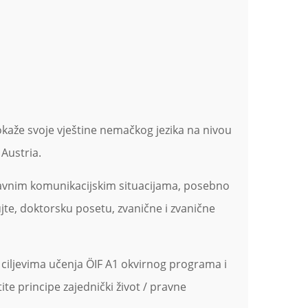
dokaže svoje vještine nemačkog jezika na nivou
 Austria.
tavnim komunikacijskim situacijama, posebno
upujte, doktorsku posetu, zvanične i zvanične
ciljevima učenja ÖIF A1 okvirnog programa i
te principe zajednički život / pravne