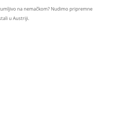
be razumljivo na nemačkom? Nudimo pripremne
ali u Austriji.