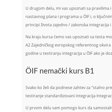
U drugom delu, mi vas upoznati sa pravilima i 
nastavnog plana i programa u ÖIF i, o ključnim 
principi života zajedno / zakonska integracija i 
Na kraju kursa ćemo vas upoznati sa testa model
A2 Zajedničkog evropskog referentnog okvira z
godine u testiranju integracija u ÖIF ako je 
ÖIF nemački kurs B1
Svako ko želi da podnese zahtev za “stalno pre
testiranje standardizovani integracija Integra
U prvom delu vam pomogo kurs da samostalno ko