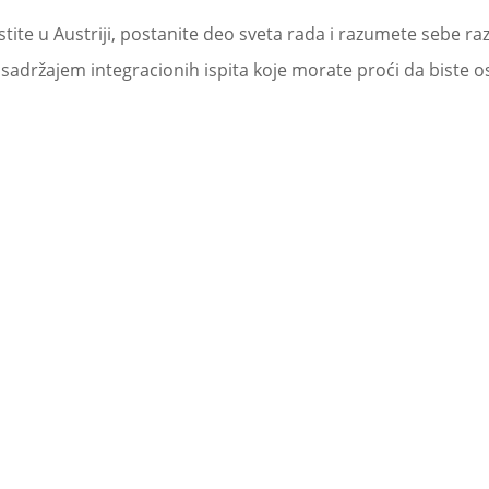
smestite u Austriji, postanite deo sveta rada i razumete se
 sadržajem integracionih ispita koje morate proći da biste ost