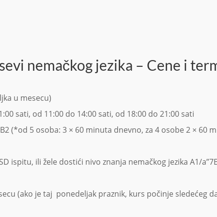
sevi nemačkog jezika – Cene i ter
eljka u mesecu)
00 sati, od 11:00 do 14:00 sati, od 18:00 do 21:00 sati
je B2 (*od 5 osoba: 3 × 60 minuta dnevno, za 4 osobe 2 × 60 
li OSD ispitu, ili žele dostići nivo znanja nemačkog jezika A1/a
cu (ako je taj ponedeljak praznik, kurs počinje sledećeg d