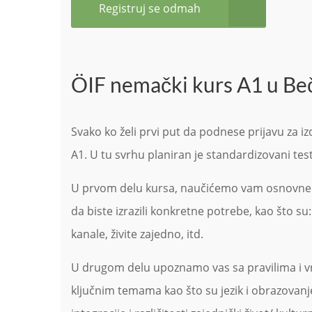
Registruj se odmah
ÖIF nemački kurs A1 u Be
Svako ko želi prvi put da podnese prijavu za iz
A1. U tu svrhu planiran je standardizovani test 
U prvom delu kursa, naučićemo vam osnovne ve
da biste izrazili konkretne potrebe, kao što su:
kanale, živite zajedno, itd.
U drugom delu upoznamo vas sa pravilima i vr
ključnim temama kao što su jezik i obrazovanje,