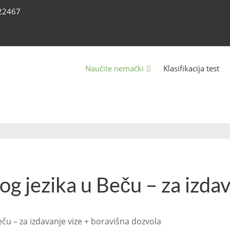
222467
Naučite nemački
Klasifikacija test
g jezika u Beču – za izdav
eču – za izdavanje vize + boravišna dozvola