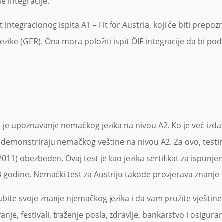
ne integracije.
egracionog ispita A1 – Fit for Austria, koji će biti prepozna
ike (GER). Ona mora položiti ispit ÖIF integracije da bi podn
no je upoznavanje nemačkog jezika na nivou A2. Ko je već izd
 demonstriraju nemačkog veštine na nivou A2. Za ovo, testir
2011) obezbeđen. Ovaj test je kao jezika sertifikat za ispunj
 godine. Nemački test za Austriju takođe provjerava znanje 
te svoje znanje njemačkog jezika i da vam pružite vještine z
je, festivali, traženje posla, zdravlje, bankarstvo i osiguranj