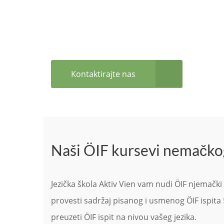
Kontaktirajte nas
Naši ÖIF kursevi nemačkog
Jezička škola Aktiv Vien vam nudi ÖIF njemački 
provesti sadržaj pisanog i usmenog ÖIF ispita
preuzeti ÖIF ispit na nivou vašeg jezika.