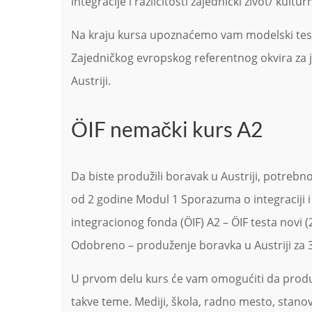
integracije i različitosti zajednički život/ kultur
Na kraju kursa upoznaćemo vam modelski test int
Zajedničkog evropskog referentnog okvira za jez
Austriji.
ÖIF nemački kurs A2
Da biste produžili boravak u Austriji, potreb
od 2 godine Modul 1 Sporazuma o integraciji i
integracionog fonda (ÖIF) A2 – ÖIF testa novi (
Odobreno – produženje boravka u Austriji za 3
U prvom delu kurs će vam omogućiti da produbi
takve teme. Mediji, škola, radno mesto, stanovan