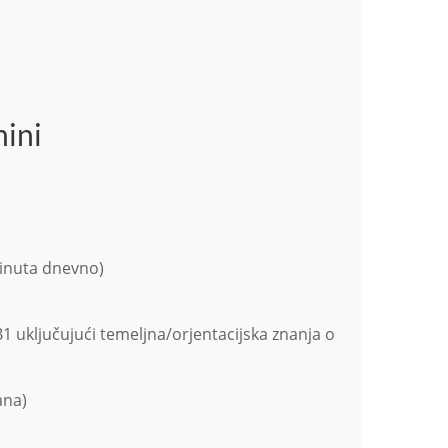
mini
minuta dnevno)
”7B1 uključujući temeljna/orjentacijska znanja o
ana)