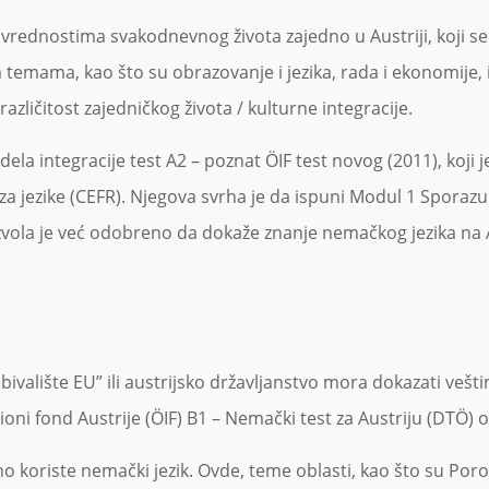
vrednostima svakodnevnog života zajedno u Austriji, koji se
temama, kao što su obrazovanje i jezika, rada i ekonomije, ist
različitost zajedničkog života / kulturne integracije.
a integracije test A2 – poznat ÖIF test novog (2011), koji je 
a jezike (CEFR). Njegova svrha je da ispuni Modul 1 Sporazum
dozvola je već odobreno da dokaže znanje nemačkog jezika na 
bivalište EU” ili austrijsko državljanstvo mora dokazati vešt
cioni fond Austrije (ÖIF) B1 – Nemački test za Austriju (DTÖ)
riste nemački jezik. Ovde, teme oblasti, kao što su Porodi