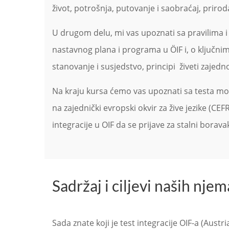
život, potrošnja, putovanje i saobraćaj, priroda i
U drugom delu, mi vas upoznati sa pravilima i 
nastavnog plana i programa u ÖIF i, o ključnim 
stanovanje i susjedstvo, principi živeti zajedn
Na kraju kursa ćemo vas upoznati sa testa mode
na zajednički evropski okvir za žive jezike (CE
integracije u OIF da se prijave za stalni boravak
Sadržaj i ciljevi naših nje
Sada znate koji je test integracije OIF-a (Austr