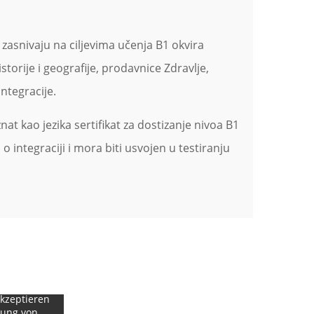
zasnivaju na ciljevima učenja B1 okvira
torije i geografije, prodavnice Zdravlje,
integracije.
t kao jezika sertifikat za dostizanje nivoa B1
o integraciji i mora biti usvojen u testiranju
kzeptieren
rung von