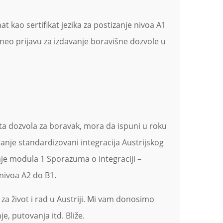
t kao sertifikat jezika za postizanje nivoa A1
eo prijavu za izdavanje boravišne dozvole u ​​
ata dozvola za boravak, mora da ispuni u roku
anje standardizovani integracija Austrijskog
enje modula 1 Sporazuma o integraciji –
nivoa A2 do B1.
a život i rad u Austriji. Mi vam donosimo
e, putovanja itd. Bliže.