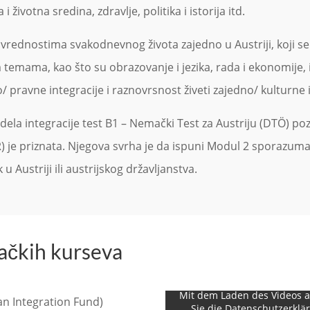
 životna sredina, zdravlje, politika i istorija itd.
vrednostima svakodnevnog života zajedno u Austriji, koji se 
temama, kao što su obrazovanje i jezika, rada i ekonomije, is
o/ pravne integracije i raznovrsnost živeti zajedno/ kulturne 
la integracije test B1 – Nemački Test za Austriju (DTÖ) pozna
FR) je priznata. Njegova svrha je da ispuni Modul 2 sporazuma 
 u Austriji ili austrijskog državljanstva.
mačkih kurseva
Mit dem Laden des Videos a
ian Integration Fund)
Sie die Datenschutzerklä