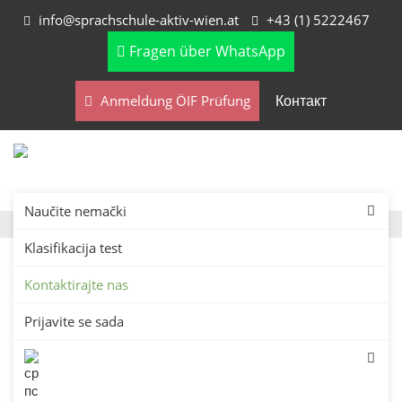
info@sprachschule-aktiv-wien.at
+43 (1) 5222467
Fragen über WhatsApp
Контакт
Anmeldung ÖIF Prüfung
Naučite nemački
Klasifikacija test
Kontaktirajte nas
Prijavite se sada
Kontaktirajte našu školu
jezika u Beču