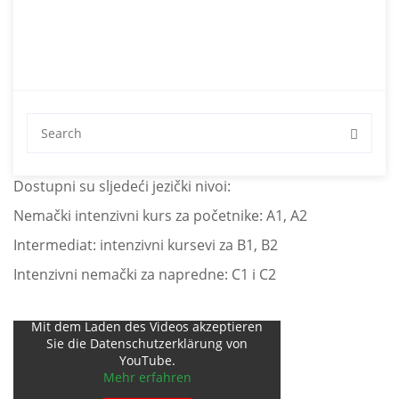
Nemački intenzivni kursevi u
Beču A1, A2, B1, B2, C1, C2
Nemački intenzivni kursevi na svim nivoima A1 do C2 –
Dostupni su sljedeći jezički nivoi:
Nemački intenzivni kurs za početnike: A1, A2
Intermediat: intenzivni kursevi za B1, B2
Intenzivni nemački za napredne: C1 i C2
Mit dem Laden des Videos akzeptieren
Sie die Datenschutzerklärung von
YouTube.
Mehr erfahren