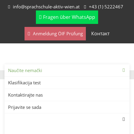
info@sprachschule-aktiv-wien.at
+43 (1) 5222467
Fragen über WhatsApp
Контакт
Anmeldung ÖIF Prüfung
Naučite nemački
Klasifikacija test
Kontaktirajte nas
Prijavite se sada
Intenzivni kursevi
nemačkog jezika