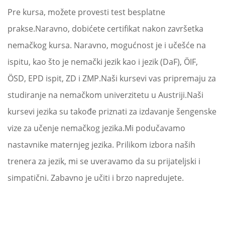
Pre kursa, možete provesti test besplatne
prakse.Naravno, dobićete certifikat nakon završetka
nemačkog kursa. Naravno, mogućnost je i učešće na
ispitu, kao što je nemački jezik kao i jezik (DaF), ÖIF,
ÖSD, EPD ispit, ZD i ZMP.Naši kursevi vas pripremaju za
studiranje na nemačkom univerzitetu u Austriji.Naši
kursevi jezika su takođe priznati za izdavanje šengenske
vize za učenje nemačkog jezika.Mi podučavamo
nastavnike maternjeg jezika. Prilikom izbora naših
trenera za jezik, mi se uveravamo da su prijateljski i
simpatični. Zabavno je učiti i brzo napredujete.