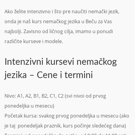
Ako želite intenzivno i što pre naučiti nemački jezik,
onda je naš kurs nemačkog jezika u Beču za Vas
najbolji. Zavisno od ličnog cilja, imamo u ponudi
različite kurseve i modele.
Intenzivni kursevi nemačkog
jezika – Cene i termini
Nivo: A1, A2, B1, B2, C1, C2 (svi nivoi od prvog
ponedeljka u mesecu)
Početak kursa: svakog prvog ponedeljka u mesecu (ako
je taj ponedeljak praznik, kurs počinje sledećeg dana)