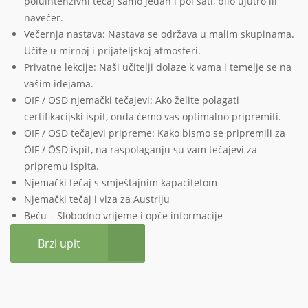
poluintenzivni tečaj samo jedan i pol sati, bilo ujutro ili
navečer.
Večernja nastava: Nastava se održava u malim skupinama.
Učite u mirnoj i prijateljskoj atmosferi.
Privatne lekcije: Naši učitelji dolaze k vama i temelje se na
vašim idejama.
ÖIF / ÖSD njemački tečajevi: Ako želite polagati
certifikacijski ispit, onda ćemo vas optimalno pripremiti.
ÖIF / ÖSD tečajevi pripreme: Kako bismo se pripremili za
ÖIF / ÖSD ispit, na raspolaganju su vam tečajevi za
pripremu ispita.
Njemački tečaj s smještajnim kapacitetom
Njemački tečaj i viza za Austriju
Beču – Slobodno vrijeme i opće informacije
Brzi upit