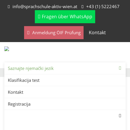
info@sprachschule-aktiv-wien.at
+43 (1) 5222467
Fragen über WhatsApp
Kontakt
Anmeldung ÖIF Prüfung
Saznajte njemački jezik
Klasifikacija test
Kontakt
Registracija
Saznajte njemački jezik u
Beču – njemački tečajevi