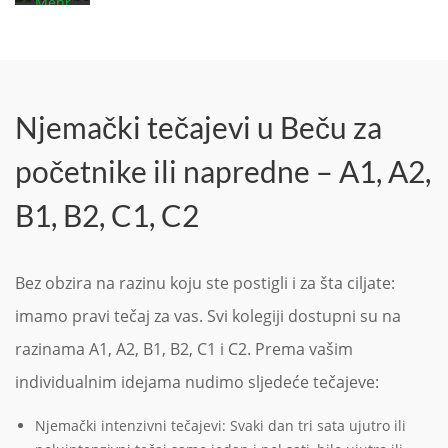
Mehr
Video
erfahren
laden
Video
laden
YouTube
immer
Njemački tečajevi u Beču za
entsperren
YouTube
immer
početnike ili napredne – A1, A2,
entsperren
B1, B2, C1, C2
Bez obzira na razinu koju ste postigli i za šta ciljate:
imamo pravi tečaj za vas. Svi kolegiji dostupni su na
razinama A1, A2, B1, B2, C1 i C2. Prema vašim
individualnim idejama nudimo sljedeće tečajeve:
Njemački intenzivni tečajevi: Svaki dan tri sata ujutro ili