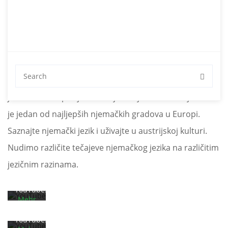
A1 do C2 – jezična škola za
njemačke tečajeve
Njemački tečajevi u Beču – Učite njemački u Beču! Naša
jezična škola specijalizirana je za njemačke tečajeve. Beč
Mit
dem
je jedan od najljepših njemačkih gradova u Europi.
Laden
Saznajte njemački jezik i uživajte u austrijskoj kulturi.
des
Mit
Videos
dem
Nudimo različite tečajeve njemačkog jezika na različitim
akzeptieren
Laden
Sie die
des
jezičnim razinama.
Datenschutzerklärung
Videos
von
akzeptieren
YouTube.
Sie die
Mehr
Datenschutzerklärung
erfahren
von
YouTube.